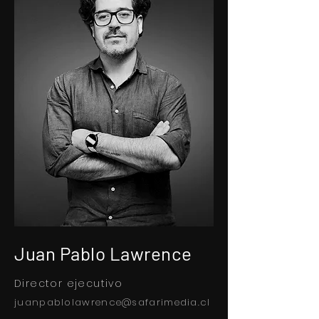
Juan Pablo Lawrence
Director ejecutivo
juanpablolawrence@safarimedia.cl