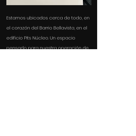
Estamos ubicados cerca de todo, en
el corazón del Barrio Bellavista, en el
edificio Pits Núcleo. Un espacio
pensado para nuestra operación de
pre y postproducción, donde
contamos con un equipo interno de
postproducción y un entorno ideal
para recibir a nuestros clientes. Aquí
trabajamos con tranquilidad cada
etapa del proceso: editar, diseñar,
montar y desarrollar la
postproducción en un solo lugar.