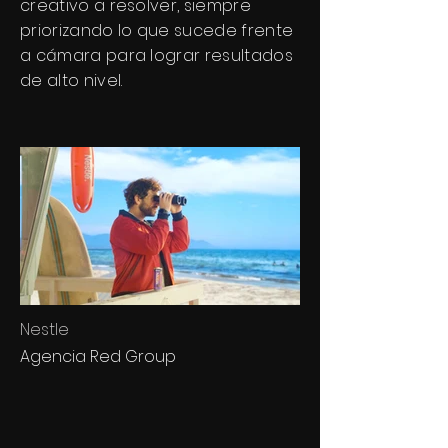
creativo a resolver, siempre
priorizando lo que sucede frente
a cámara para lograr resultados
de alto nivel.
Nestle
Agencia Red Group