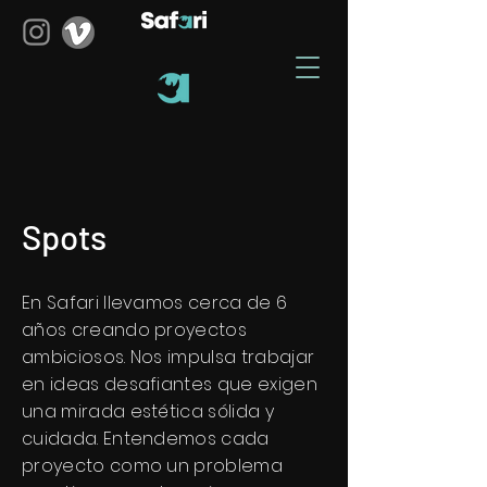
Spots
En Safari llevamos cerca de 6
años creando proyectos
ambiciosos. Nos impulsa trabajar
en ideas desafiantes que exigen
una mirada estética sólida y
cuidada. Entendemos cada
proyecto como un problema